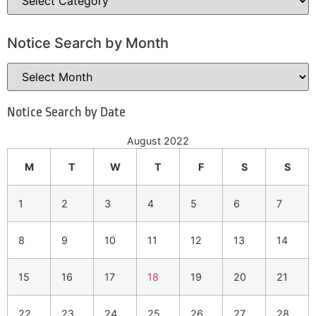
Notice Search by Month
Notice Search by Date
August 2022
M
T
W
T
F
S
S
1
2
3
4
5
6
7
8
9
10
11
12
13
14
15
16
17
18
19
20
21
22
23
24
25
26
27
28