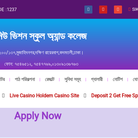
E :1237
SI
িউ ভিশন স্কুল অ্যান্ড কলেজ
২০০/১৩৭,মুজাহিদনগর,দক্ষিণ রায়েরবাগ,কদমতলী,ঢাকা।
ফোন: ৭৫৪৬৫১২, ৭৫৪৭৭৬৯,০১৩০৯১৩৬৭৬৩
যাটর
পাঠ পরিকল্পনা
রেজাল্ট
সুবিধা সমূহ
গ্যালারী
নোটিশ
যো
Live Casino Holdem Casino Site
Deposit 2 Get Free Sp
Apply Now