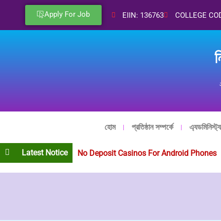
Apply For Job
EIIN: 136763
COLLEGE COD
ন
হোম
প্রতিষ্ঠান সম্পর্কে
এ্যডমিনিস্ট্
Latest Notice
No Deposit Casinos For Android Phones